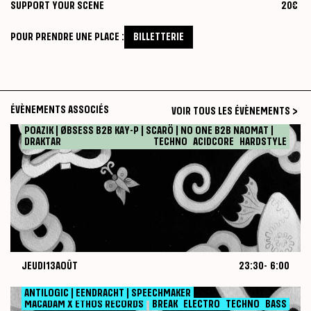
SUPPORT YOUR SCENE
20€
POUR PRENDRE UNE PLACE :
BILLETTERIE
ÉVÈNEMENTS ASSOCIÉS
VOIR TOUS LES ÉVÈNEMENTS >
POAZIK | ØBSESS B2B KAY-P | SCARÖ | NO ONE B2B NAOMAT |
JEUDI
13
AOÛT
23:30
-
6:00
DRAKTAR
MACADAM X SHIELD RUN
TECHNO
ACIDCORE
HARDSTYLE
JEUDI
13
AOÛT
23:30
-
6:00
SHIELD
Nuit
August
2026-08-13
RUN
13,
ANTILOGIC | EENDRACHT | SPEECHMAKER
JEUDI
20
AOÛT
23:30
-
6:00
MACADAM X ETHOS RECORDS
BREAK
ELECTRO
TECHNO
BASS
2026