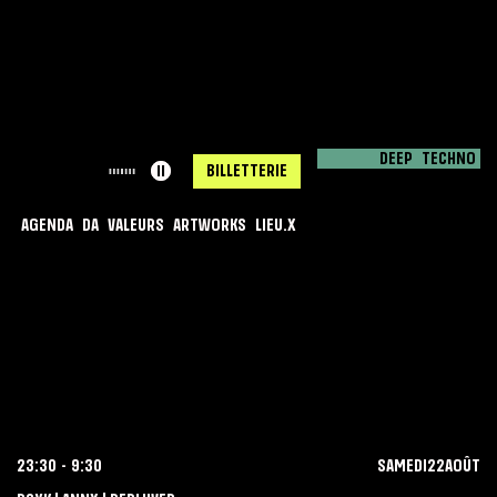
DEEP
TECHNO
< RETOUR
ll
BILLETTERIE
AGENDA
DA
VALEURS
ARTWORKS
LIEU.X
MACADAM X
CONTINUUM
23:30
-
9:30
SAMEDI
22
AOÛT