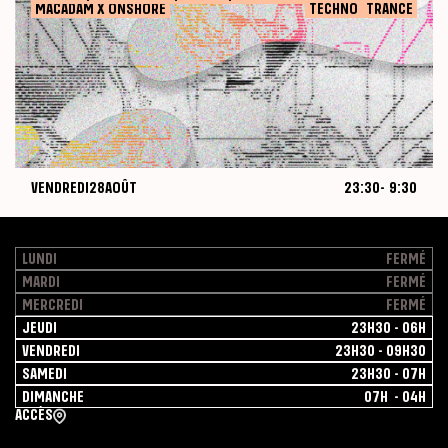
MACADAM X ONSHORE
TECHNO
TRANCE
2026
VENDREDI
28
AOÛT
23:30
-
9:30
MACADAM
Nuit
August
2026-08-28
28,
2026
LUNDI
FERMÉ
MARDI
FERMÉ
MERCREDI
FERMÉ
JEUDI
23H30 - 06H
VENDREDI
23H30 - 09H30
SAMEDI
23H30 - 07H
DIMANCHE
07H - 04H
ACCÈS