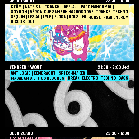
JEUDI
13
AOÛT
23:30
-
6:00
SHIELD
Nuit
August
2026-08-13
STÜM | NATE S.U | TRANSKI | DEELALI | PAROMANORMAL |
VENDREDI
14
AOÛT
21:30
-
7:00
J+2
SOYOON | VÉRONIQUE SAMSUNG | RACINE | YOUPS | REQUIN
DIVA X CHAT
HARDGROOVE
TRANCE
TECHNO
RUN
13,
SEQUIN | LES 4L | LYLE | FLORA | BOLS | MIRAY | FLEXI M |
MANIK
TECHNO
HOUSE
HIGH ENERGY
2026
DISCOSTOUF
TRANCE
HARDGROOVE
HIGH ENERGY
HOUSE
VENDREDI
14
AOÛT
21:30
-
7:00
J+2
MACADAM
Diva
August
2026-08-14
ANTILOGIC | EENDRACHT | SPEECHMAKER
JEUDI
20
AOÛT
23:30
-
6:00
MACADAM X ETHOS RECORDS
BREAK
ELECTRO
TECHNO
BASS
14,
BASS
2026
TECHNO
ELECTRO
BREAK
JEUDI
20
AOÛT
23:30
-
6:00