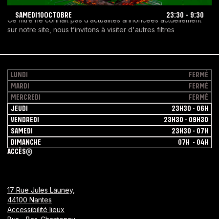
SAMEDI
10
OCTOBRE
23:30
-
9:30
Ce filtre ne connaît pas d’actualités annoncées actuellement
LENA
Nuit
October
2026-10-10
sur notre site, nous t’invitons à visiter d'autres filtres
10,
2026
LUNDI
FERMÉ
MARDI
FERMÉ
MERCREDI
FERMÉ
JEUDI
23H30 - 06H
VENDREDI
23H30 - 09H30
SAMEDI
23H30 - 07H
DIMANCHE
07H - 04H
ACCÈS
17 Rue Jules Launey,
44100 Nantes
Accessibilité lieux