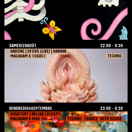
SAMEDI
29
AOÛT
22:00
-
9:30
MACADAM
Nuit
August
2026-08-29
HADONE | UFO95 (LIVE) | HANAKA
VENDREDI
04
SEPTEMBRE
23:00
-
9:30
MACADAM X TSSRCT
TECHNO
29,
TECHNO
2026
VENDREDI
04
SEPTEMBRE
23:00
-
9:30
MACADAM
Nuit
September
2026-09-04
VIIKATORY | KRIJKA | DEUSPY
SAMEDI
05
SEPTEMBRE
22:00
-
9:30
MACADAM X MÄR
TECHNO
TRANCE
DEEP HOUSE
4,
DEEP HOUSE
2026
TRANCE