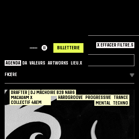
À VENIR
ARCHIVES
X EFFACER FILTRE.S
ll
BILLETTERIE
AGENDA
DA
VALEURS
ARTWORKS
LIEU.X
FILTRE
DRAFTER | DJ MÂCHOIRE B2B NAR6
JEUDI
06
AOÛT
23:30
-
6:00
MACADAM X
HARDGROOVE
PROGRESSIVE
TRANCE
COLLECTIF 4AEM
TRANCE
MENTAL
TECHNO
PROGRESSIVE
HARDGROOVE
TECHNO
MENTAL