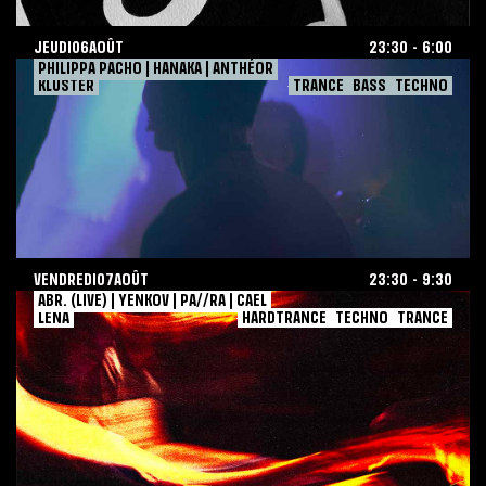
JEUDI
06
AOÛT
23:30
-
6:00
4AEM
Nuit
August
2026-08-06
PHILIPPA PACHO | HANAKA | ANTHÉOR
VENDREDI
07
AOÛT
23:30
-
9:30
KLUSTER
TRANCE
BASS
TECHNO
6,
TECHNO
2026
BASS
TRANCE
VENDREDI
07
AOÛT
23:30
-
9:30
KLUSTER
Nuit
August
2026-08-07
ABR. (LIVE) | YENKOV | PA//RA | CAEL
SAMEDI
08
AOÛT
23:30
-
7:00
LENA
HARDTRANCE
TECHNO
TRANCE
7,
TRANCE
2026
TECHNO
HARDTRANCE