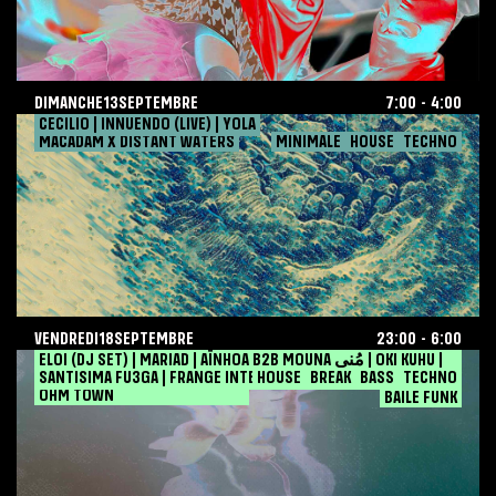
DIMANCHE
13
SEPTEMBRE
7:00
-
4:00
MACADAM
Gloria
September
2026-09-13
CECILIO | INNUENDO (LIVE) | YOLA
VENDREDI
18
SEPTEMBRE
23:00
-
6:00
MACADAM X DISTANT WATERS
MINIMALE
HOUSE
TECHNO
13,
TECHNO
2026
HOUSE
MINIMALE
VENDREDI
18
SEPTEMBRE
23:00
-
6:00
DISTANT
Nuit
September
2026-09-18
ELOI (DJ SET) | MARIAD | AÏNHOA B2B MOUNA مُنى | OKI KUHU |
SAMEDI
19
SEPTEMBRE
17:00
-
3:00
SANTISIMA FU3GA | FRANGE INTELLECTUELLE
ACCALMIE - OPEN AIR + INDOOR
HOUSE
BREAK
BASS
TECHNO
WATERS
18,
OHM TOWN
TECHNO
BAILE FUNK
2026
BASS
BREAK
HOUSE
BAILE FUNK