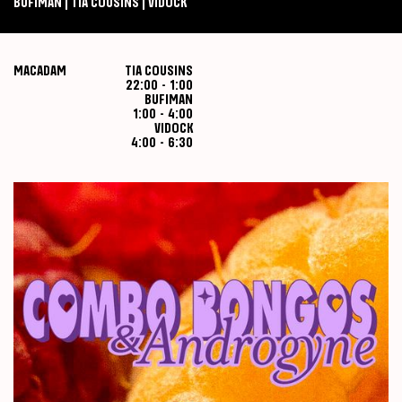
BUFIMAN | TIA COUSINS | VIDOCK
MACADAM
TIA COUSINS
22:00
-
1:00
BUFIMAN
1:00
-
4:00
VIDOCK
4:00
-
6:30