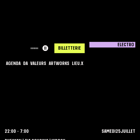
ELECTRO
< RETOUR
ll
BILLETTERIE
AGENDA
DA
VALEURS
ARTWORKS
LIEU.X
MACADAM X
COMBO BONGOS
22:00
-
7:00
SAMEDI
25
JUILLET