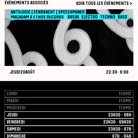
ÉVÈNEMENTS ASSOCIÉS
VOIR TOUS LES ÉVÈNEMENTS >
ANTILOGIC | EENDRACHT | SPEECHMAKER
JEUDI
20
AOÛT
23:30
-
6:00
MACADAM X ETHOS RECORDS
BREAK
ELECTRO
TECHNO
BASS
JEUDI
20
AOÛT
23:30
-
6:00
MACADAM
Nuit
August
2026-08-20
20,
2026
LUNDI
FERMÉ
MARDI
FERMÉ
MERCREDI
FERMÉ
JEUDI
23H30 - 06H
VENDREDI
23H30 - 09H30
SAMEDI
23H30 - 07H
DIMANCHE
07H - 04H