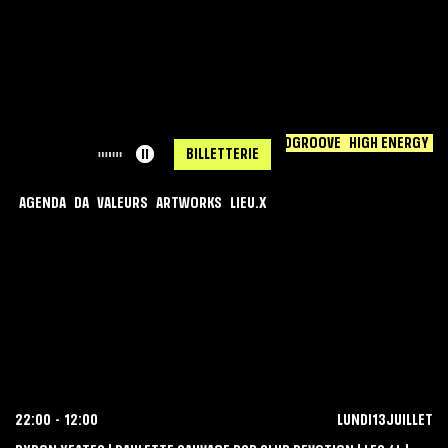
HOUSE
TECHNO
HARDGROOVE
HIGH ENERGY
< RETOUR
ll
BILLETTERIE
AGENDA
DA
VALEURS
ARTWORKS
LIEU.X
DIVA · NIGHT
SESSION
22:00
-
12:00
LUNDI
13
JUILLET