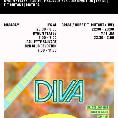
BYRON YEATES | PAULETTE SAUVAGE B2B CLUB DEVOTION | LES 4L |
F.T.MUTANT | MATILDA
MACADAM
LES 4L
GRACE / OHBE
F.T. MUTANT (LIVE)
23:30
-
3:00
22:30
-
23:30
BYRON YEATES
MATILDA
3:00
-
7:00
23:30
-
3:00
PAULETTE SAUVAGE
B2B CLUB DEVOTION
7:00
-
11:30