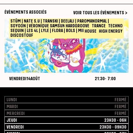
ÉVÈNEMENTS ASSOCIÉS
VOIR TOUS LES ÉVÈNEMENTS >
STÜM | NATE S.U | TRANSKI | DEELALI | PAROMANORMAL |
VENDREDI
14
AOÛT
21:30
-
7:00
J+2
SOYOON | VÉRONIQUE SAMSUNG | RACINE | YOUPS | REQUIN
DIVA X CHAT
HARDGROOVE
TRANCE
TECHNO
SEQUIN | LES 4L | LYLE | FLORA | BOLS | MIRAY | FLEXI M |
MANIK
HOUSE
HIGH ENERGY
DISCOSTOUF
VENDREDI
14
AOÛT
21:30
-
7:00
J+2
MACADAM
Diva
August
2026-08-14
14,
2026
LUNDI
FERMÉ
MARDI
FERMÉ
MERCREDI
FERMÉ
JEUDI
23H30 - 06H
VENDREDI
23H30 - 09H30