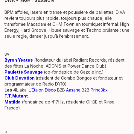
DIVA
•
NIGHT SESSION
BPM affolés, lasers en transe et poussière de paillettes, DIVA
revient toujours plus rapide, toujours plus chaude, elle
transforme Macadam et OHM Town en tourniquet infernal. High
Energy, Hard Groove, House sauvage et Techno brûlante : une
seule règle, danser jusqu’à l’embrasement.
w/
Byron Yeates
(fondateur du label Radiant Records, résident
des fêtes La Noche, ADONIS et Power Dance Club)
Paulette Sauvage
(co-fondatrice de Gazole Inc.)
Club Devotion
(résident de Combo Bongos et fondateur et
programmateur de Radio DY10)
Les 4L
aka.
L’Étalon Disco
B2B
Aasana
B2B
Princ3kx
F.T.Mutant
Matilda
(fondatrice de 417Hz, résidente OHBE et Rinse
France)
+