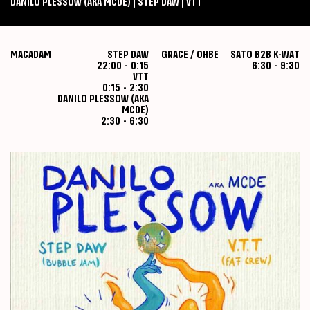
DANILO PLESSOW (AKA MCDE) | STEP DAW | VTT
MACADAM
STEP DAW
GRACE / OHBE
SATO B2B K-WAT
22:00
-
0:15
6:30
-
9:30
VTT
0:15
-
2:30
DANILO PLESSOW (AKA
MCDE)
2:30
-
6:30