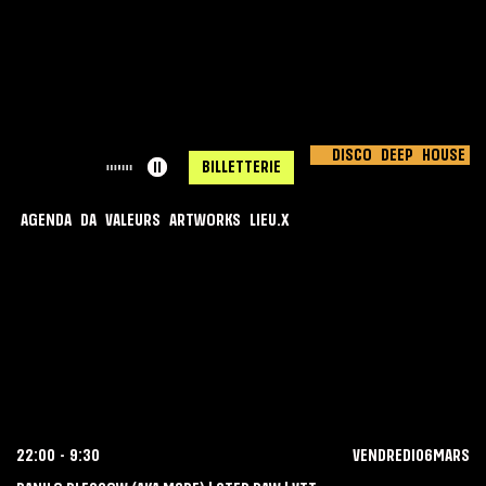
DISCO
DEEP
HOUSE
< RETOUR
ll
BILLETTERIE
AGENDA
DA
VALEURS
ARTWORKS
LIEU.X
BUBBLE JAM X
FA7 CREW
22:00
-
9:30
VENDREDI
06
MARS