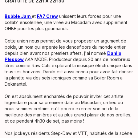
GRATUITÉ DE 22H À 22H30
Bubble Jam
et
FA7 Crew
unissent leurs forces pour une
collab' ensoleillée, une virée au Macadam avec supplément
OHBE pour les plus gourmands. ‎
Cette union nous permet de vous proposer un argument de
poids, un nom qui arpente les dancefloors du monde entier
depuis bien avant nos premiers afters, j'ai nommé
Danilo
Plessow
AKA MCDE. Producteur depuis 20 ans de nombreux
titres comme Raw Cuts explorant la musique électronique dans
tous ses horizons, Danilo est aussi connu pour avoir fait danser
la planète via des sets iconiques comme sa Boiler Room a
Dekmantel. ‎
On est absolument enchantés de pouvoir inviter cet artiste
légendaire pour sa première date au Macadam, un lieu où
nous sommes certains qu'il pourra exercer son art de la
meilleure des manières et au plus grand plaisir de nos oreilles,
et ce pendant 4h30 de set, pas moins !‎
Nos jockeys résidents Step-Daw et VTT, habitués de la scène