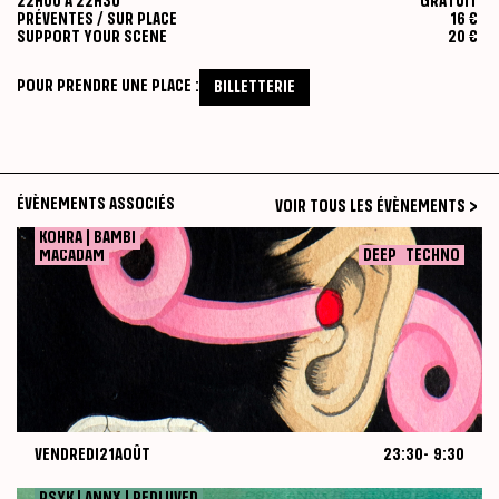
22H00 À 22H30
GRATUIT
PRÉVENTES / SUR PLACE
16 €
SUPPORT YOUR SCENE
20 €
POUR PRENDRE UNE PLACE :
BILLETTERIE
ÉVÈNEMENTS ASSOCIÉS
VOIR TOUS LES ÉVÈNEMENTS >
KOHRA | BAMBI
VENDREDI
21
AOÛT
23:30
-
9:30
MACADAM
DEEP
TECHNO
VENDREDI
21
AOÛT
23:30
-
9:30
MACADAM
Nuit
August
2026-08-21
21,
PSYK | ANNX | REDLUVED