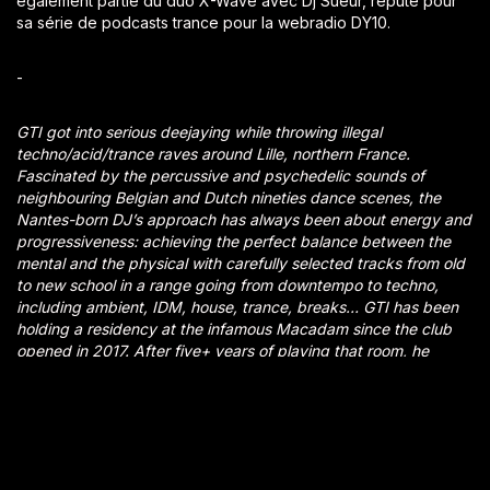
également partie du duo X-Wave avec Dj Sueur, réputé pour
sa série de podcasts trance pour la webradio DY10.
-
GTI got into serious deejaying while throwing illegal
techno/acid/trance raves around Lille, northern France.
Fascinated by the percussive and psychedelic sounds of
neighbouring Belgian and Dutch nineties dance scenes, the
Nantes-born DJ’s approach has always been about energy and
progressiveness: achieving the perfect balance between the
mental and the physical with carefully selected tracks from old
to new school in a range going from downtempo to techno,
including ambient, IDM, house, trance, breaks… GTI has been
holding a residency at the infamous Macadam since the club
opened in 2017. After five+ years of playing that room, he
surely knows how to manage a dance floor, not to mention gigs
at major European clubs such as ://about blank, Æden, Fiese
Remise (Berlin), Ved Siden Af, Hangaren (Copenhagen). GTI is
also part of the duo X-Wave with Dj Sueur, renowned for their
trance podcast series for DY10 Radio.