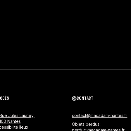
ACCÈS
CONTACT
 Rue Jules Launey,
contact@macadam-nantes.fr
100 Nantes
Objets perdus :
essibilité lieux
perdu@macadam-nantes.fr