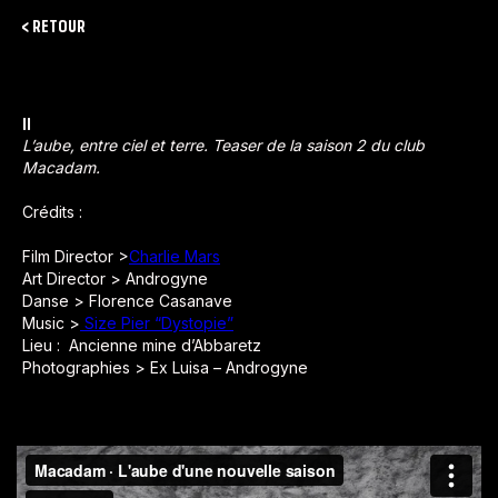
< RETOUR
II
L’aube, entre ciel et terre. Teaser de la saison 2 du club
Macadam.
Crédits :
Film Director >
Charlie Mars
Art Director > Androgyne
Danse > Florence Casanave
Music >
Size Pier “Dystopie”
Lieu : Ancienne mine d’Abbaretz
Photographies > Ex Luisa – Androgyne